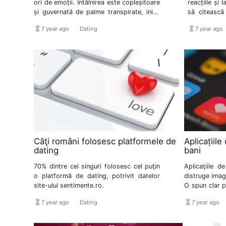
ori de emoții. Întâlnirea este copleșitoare
reacțiile și 
și guvernată de palme transpirate, inimi
să citească
sincronizate și presiuni interioare.
bărbați su
hourglass_full
format_list_bulleted
hourglass_full
7 year ago
Dating
7 year ago
femeile cu c
ce materia
intenționat
concluzii din
a reprezenta
Câţi români folosesc platformele de
Aplicațiile
dating
bani
70% dintre cei singuri folosesc cel puţin
Aplicaţiile d
o platformă de dating, potrivit datelor
distruge imagi
site-ului sentimente.ro.
O spun clar po
acestea sunt
hourglass_full
format_list_bulleted
hourglass_full
format_l
7 year ago
Dating
7 year ago
scop este s
utilizatorii.