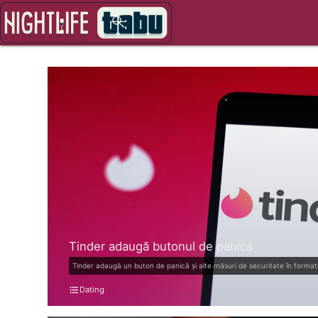
close
search
Tinder adaugă butonul de panică
Tinder adaugă un buton de panică și alte măsuri de securitate în formatul
format_list_bulleted
Dating