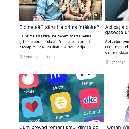
E bine să îl săruți la prima întâlnire?
Aplicația pe
găsește un
La prima întâlnire, ne facem foarte multe
Aplicația pe
griji asupra felului în care vom fi
cea mai eli
percepuți de celălalt. Avem grijă la
oameni după 
vestimentație, la felul în care ne
hourglass_full
format_list_bulleted
7 year ago
Dating
pe LinkedIn 
machiem, ne aranjăm părul și chiar la
hourglass_full
format_l
7 year ago
întâlnire rapi
culoarea unghiilor. Însă întrebarea cea
să obțină o
mai importantă este dacă sărutăm
minute, în dir
partenerul la prima întâlnire!
Cum prevăd romantismul dintre doi
Oprah Win