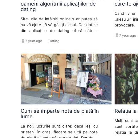
oameni algoritmii aplicațiilor de
care te aj
dating
Când vine v
Site-urile de întâlniri online s-ar putea să
„alesului” in
nu vă ajute să vă găsiți alesul. Dar datele
provocare.
din aplicațiile de dating oferă câteva
partenerul po
hourglass_full
7 year ago
informații tentante despre o posibilă
bărbați în l
hourglass_full
format_list_bulleted
7 year ago
Dating
relație de succes.
singură pers
întrebare ia
Prezentatoa
câteva sfatur
Cum se împarte nota de plată în
Relația la
lume
Mulți sunt co
La noi, lucrurile sunt clare: dacă ieși cu
sunt sortite
prietenii în oraș, fiecare se uită pe nota
relația la 
de plată și vede cât are de dat. Dar dacă