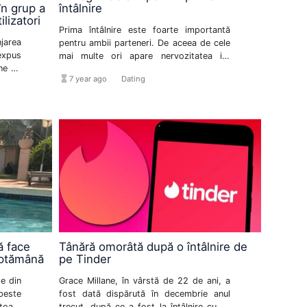
în grup a
întâlnire
ilizatori
Prima întâlnire este foarte importantă
jarea
pentru ambii parteneri. De aceea de cele
expus
mai multe ori apare nervozitatea iar
ne de
discuția intră într-un blocaj. Partenerii
hourglass_full
format_list_bulleted
7 year ago
Dating
 real.
conversației intră într-un vid de idei și
subiecte pe care să le discute, încep să
fie agitați iar apoi devin frustrați.
ă face
Tânără omorâtă după o întâlnire de
ăptămână
pe Tinder
te din
Grace Millane, în vârstă de 22 de ani, a
peste
fost dată dispărută în decembrie anul
toate
trecut, după ce a fost la întâlnire cu un