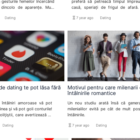
la gesturile femeilor încercând
preferă să petreacă timpul împreu
 dincolo de aparențe. Mulți
casă, speriați de frigul de afară.
pun chiar la anumite teste
adevărat că sezonul estival est
format_list_bulleted
hourglass_full
format_list_bulleted
Dating
7 year ago
Dating
are ies în oraș ca să vadă din
permisiv în ceea ce privește aleger
l sunt făcute. Unii o fac
a petrece o seară romantică cu cel 
, altii pur și simplu trag
însa există destule posibilități și iar
 acțiunile sau lipsa de acțiune
nților sexului frumos.
 de dating te pot lăsa fără
Motivul pentru care milenarii 
întâlnirile romantice
e întâlniri amoroase vă pot
Un nou studiu arată însă că genera
nea şi vă pot goli conturile!
milenialilor evită pe cât de mult posi
liţiştii, care avertizează că
întâlnirile.
 pline de roboţi, al căror
ist_bulleted
hourglass_full
format_list_bulleted
Dating
7 year ago
Dating
ă păcălească foarte uşor