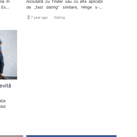
na în
niciodată cu Tinder sau cu alte aplicații
 Este
de „fast dating” similare, Hinge s-ar
e mai
putea să îți placă.
hourglass_full
format_list_bulleted
7 year ago
Dating
ile de
iubit,
na.
evită
ţia
bil