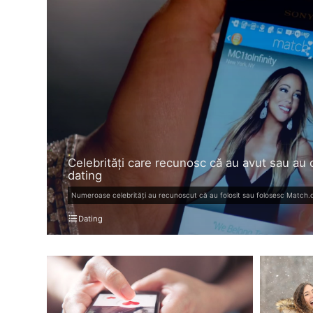
Celebrități care recunosc că au avut sau au c
dating
format_list_bulleted
Dating