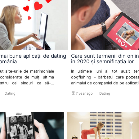
mai bune aplicații de dating
Care sunt termenii din onli
România
în 2020 și semnificația lor
ut site-urile de matrimoniale
În ultimele luni ai tot auzit ter
 considerate de mulți ultima
dogfishing – bărbatul care pozea
entru cei singuri ca să-și
animalul de companiei de pe aplicați
letul pereche, în ziua de azi
dating online - și paperclipping.
format_list_bulleted
hourglass_full
format_list_bulleted
Dating
7 year ago
Dating
lte persoane apelează la
de dating ca să înceapă o