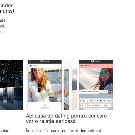
Tinder
munist
ate
că,
oli
st.
ște
Aplicația de dating pentru cei care
vor o relație serioasă
pluri
În cazul în care nu te-ai indentificat