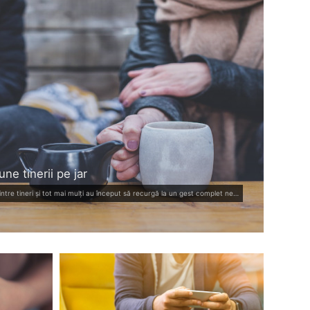
e tinerii pe jar
Un nou trend amoros capătă avânt printre tineri și tot mai mulți au început să recurgă la un gest complet neașteptat, atunci când vine vorba despre relații.