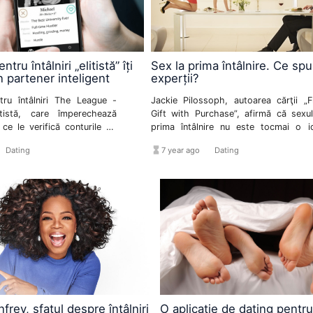
ntru întâlniri „elitistă” îți
Sex la prima întâlnire. Ce sp
 partener inteligent
experții?
ntru întâlniri The League -
Jackie Pilossoph, autoarea cărţii „F
tistă, care împerechează
Gift with Purchase”, afirmă că sexul
ce le verifică conturile de
prima întâlnire nu este tocmai o i
- lansează un instrument de
bună şi are şi cinci argumente care
ist_bulleted
hourglass_full
format_list_bulleted
Dating
7 year ago
Dating
dă care permite utilizatorilor
susţin „teoria”.
 convorbire video de două
ect.
frey, sfatul despre întâlniri
O aplicație de dating pentru