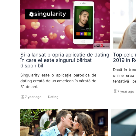
Și-a lansat propria aplicație de dating
Top cele 
în care el este singurul bărbat
2019 în 
disponibil
Dacă în trec
Singularity este o aplicație parodică de
online erau
dating creată de un american în vârstă de
tentativă p
31 de ani.
găsească suf
hourglass_full
7 year ago
tot mai mu
hourglass_full
format_list_bulleted
7 year ago
Dating
aplicație 
relație.