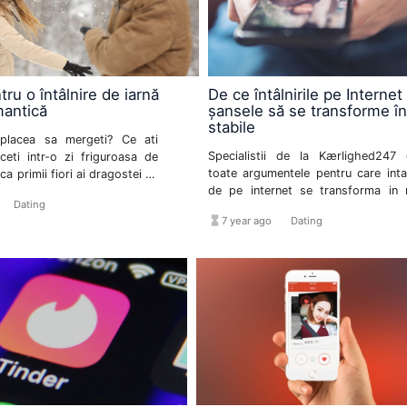
tru o întâlnire de iarnă
De ce întâlnirile pe Internet
mantică
șansele să se transforme în 
stabile
 placea sa mergeti? Ce ati
Specialistii de la Kærlighed247 
ceti intr-o zi friguroasa de
toate argumentele pentru care intal
ca primii fiori ai dragostei sa
de pe internet se transforma in re
ca sufletele?
format_list_bulleted
Dating
stabile in cele mai multe dintre cazur
hourglass_full
format_list_bulleted
7 year ago
Dating