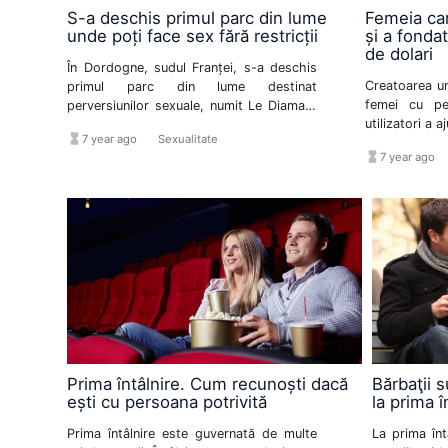
S-a deschis primul parc din lume
Femeia car
unde poți face sex fără restricții
și a fonda
de dolari
În Dordogne, sudul Franței, s-a deschis
Creatoarea un
primul parc din lume destinat
femei cu p
perversiunilor sexuale, numit Le Diamant
utilizatori a 
Noir.
hourglass_full
format_list_bulleted
7 year ago
Sexualitate
ani, după ce
hourglass_full
format_l
7 year ago
pentru hărțuir
Prima întâlnire. Cum recunoști dacă
Bărbaţii s
ești cu persoana potrivită
la prima î
Prima întâlnire este guvernată de multe
La prima întâ