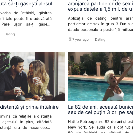
ută să-ți găsești alesul
aranjarea partidelor de sex 
expus datele a 1,5 mil. de ut
orba de întâlniri, găsirea
Aplicația de dating pentru aran
imii tale poate fi o adevărată
partidelor de sex în grup 3 Fun a 
 Pare ușor să-ți găsești
datele personale a peste 1,5 milioa
trivit, din atâția milioane de
format_list_bulleted
Dating
utilizatori, inclusiv locația lor în timp
ume. Însă cum ajungi la el? O
hourglass_full
format_list_bulleted
7 year ago
Dating
oană poate să îți răspundă la
r aceasta este Oprah Winfrey.
rea de televiziune a oferit
i prețioase despre relații.
 distanță și prima întâlnire
La 82 de ani, această bunic
sex de cel puțin 3 ori pe s
nvinși că relațiile la distanță
Hattie Retroage are 82 de ani și es
 eșecului. În plus, altădată
New York. Se laudă că a obținut 
distanță era de neconceput.
50 de întâlniri cu bărbați de 