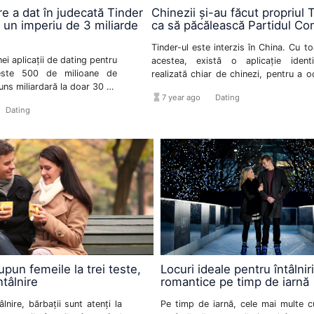
e a dat în judecată Tinder
Chinezii și-au făcut propriul 
t un imperiu de 3 miliarde
ca să păcălească Partidul Co
Tinder-ul este interzis în China. Cu to
ei aplicații de dating pentru
acestea, există o aplicație identi
este 500 de milioane de
realizată chiar de chinezi, pentru a oc
ajuns miliardară la doar 30 de
legile aspre impuse de Partidul Comuni
hourglass_full
format_list_bulleted
7 year ago
Dating
 a dat în judecată Tinder
Ce se întâmplă pe Tantan depășe
ist_bulleted
Dating
e sexual și discriminare.
orice imaginație.
upun femeile la trei teste,
Locuri ideale pentru întâlniri
ntâlnire
romantice pe timp de iarnă
lnire, bărbații sunt atenți la
Pe timp de iarnă, cele mai multe cu