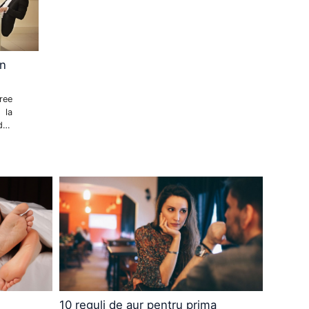
un
ree
 la
dee
 îi
10 reguli de aur pentru prima