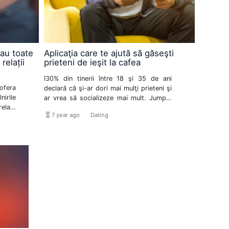
 au toate
Aplicaţia care te ajută să găseşti
relații
prieteni de ieşit la cafea
î30% din tinerii între 18 şi 35 de ani
ofera
declară că şi-ar dori mai mulţi prieteni şi
nirile
ar vrea să socializeze mai mult. Jumppi
latii
rezolvă această problemă printr-o reţea
hourglass_full
format_list_bulleted
7 year ago
Dating
i.
de socializare care facilitează întâlnirile
faţă în faţă, ajutându-i pe utilizatori să
desfăşoare activităţi distractive cu
persoane care au aceleaşi hobbyuri şi
interese, aflate în apropiere.