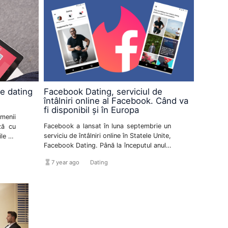
ne dating
Facebook Dating, serviciul de
întâlniri online al Facebook. Când va
fi disponibil și în Europa
menii
Facebook a lansat în luna septembrie un
ză cu
serviciu de întâlniri online în Statele Unite,
ile de
Facebook Dating. Până la începutul anului
viitor Facebook Dating va fi disponibil şi
hourglass_full
format_list_bulleted
7 year ago
Dating
în Europa.