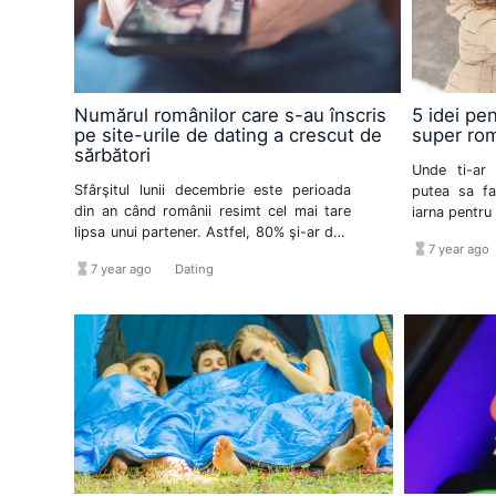
Numărul românilor care s-au înscris
5 idei pen
pe site-urile de dating a crescut de
super ro
sărbători
Unde ti-ar
Sfârşitul lunii decembrie este perioada
putea sa fa
din an când românii resimt cel mai tare
iarna pentru 
lipsa unui partener. Astfel, 80% şi-ar dori
va incalzeas
hourglass_full
7 year ago
să petreacă noaptea dintre ani cu cineva
hourglass_full
format_list_bulleted
7 year ago
Dating
drag.