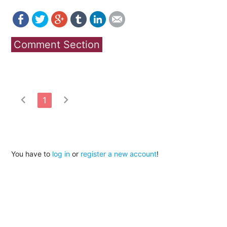
Comment Section
chevron_left
chevron_right
1
You have to
log in
or
register a new account
!