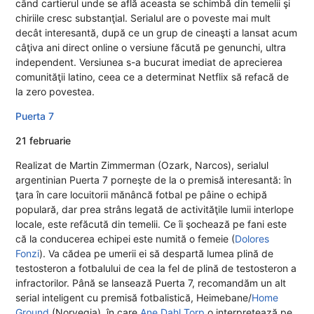
când cartierul unde se află aceasta se schimbă din temelii şi
chiriile cresc substanţial. Serialul are o poveste mai mult
decât interesantă, după ce un grup de cineaşti a lansat acum
câţiva ani direct online o versiune făcută pe genunchi, ultra
independent. Versiunea s-a bucurat imediat de aprecierea
comunităţii latino, ceea ce a determinat Netflix să refacă de
la zero povestea.
Puerta 7
21 februarie
Realizat de Martin Zimmerman (Ozark, Narcos), serialul
argentinian Puerta 7 porneşte de la o premisă interesantă: în
ţara în care locuitorii mănâncă fotbal pe pâine o echipă
populară, dar prea strâns legată de activităţile lumii interlope
locale, este refăcută din temelii. Ce îi şochează pe fani este
că la conducerea echipei este numită o femeie (
Dolores
Fonzi
). Va cădea pe umerii ei să despartă lumea plină de
testosteron a fotbalului de cea la fel de plină de testosteron a
infractorilor. Până se lansează Puerta 7, recomandăm un alt
serial inteligent cu premisă fotbalistică, Heimebane/
Home
Ground
(Norvegia), în care
Ane Dahl Torp
o interpretează pe