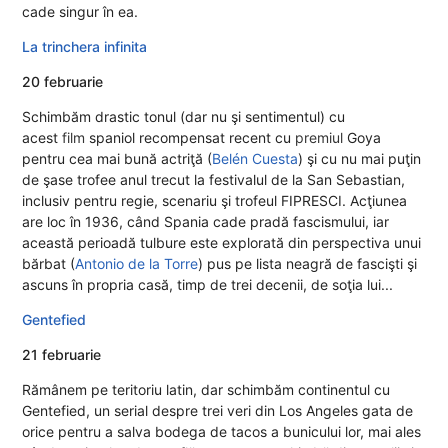
cade singur în ea.
La trinchera infinita
20 februarie
Schimbăm drastic tonul (dar nu şi sentimentul) cu
acest
film
spaniol recompensat recent cu
premiul
Goya
pentru cea mai bună actriţă (
Belén Cuesta
) şi cu nu mai puţin
de şase trofee anul trecut la festivalul de la San Sebastian,
inclusiv pentru regie, scenariu şi trofeul FIPRESCI. Acţiunea
are loc în 1936, când Spania cade pradă fascismului, iar
această perioadă tulbure este explorată din perspectiva unui
bărbat (
Antonio de la Torre
) pus pe lista neagră de fascişti şi
ascuns în propria casă, timp de trei decenii, de soţia lui...
Gentefied
21 februarie
Rămânem pe teritoriu latin, dar schimbăm continentul cu
Gentefied, un serial despre trei veri din Los Angeles gata de
orice pentru a salva bodega de tacos a bunicului lor, mai ales