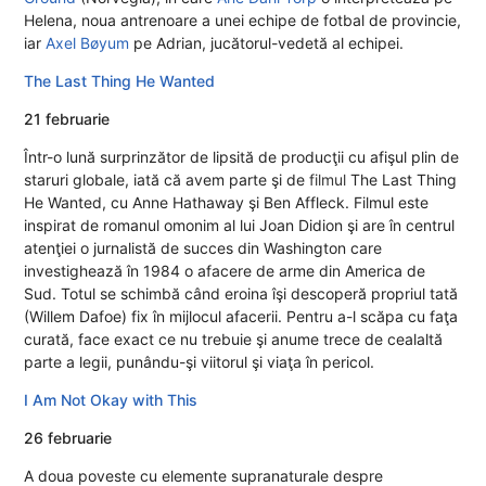
Helena, noua antrenoare a unei echipe de fotbal de provincie,
iar
Axel Bøyum
pe Adrian, jucătorul-vedetă al echipei.
The Last Thing He Wanted
21 februarie
Într-o lună surprinzător de lipsită de producţii cu afişul plin de
staruri globale, iată că avem parte şi de
filmul
The Last Thing
He Wanted, cu Anne Hathaway şi Ben Affleck. Filmul este
inspirat de romanul omonim al lui Joan Didion şi are în centrul
atenţiei o jurnalistă de succes din Washington care
investighează în 1984 o afacere de arme din America de
Sud. Totul se schimbă când eroina îşi descoperă propriul tată
(Willem Dafoe) fix în mijlocul afacerii. Pentru a-l scăpa cu faţa
curată, face exact ce nu trebuie şi anume trece de cealaltă
parte a legii, punându-şi viitorul şi viaţa în pericol.
I Am Not Okay with This
26 februarie
A doua poveste cu elemente supranaturale despre