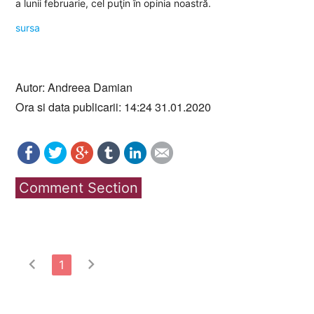
a lunii februarie, cel puţin în opinia noastră.
sursa
Autor: Andreea Damian
Ora si data publicarii: 14:24 31.01.2020
Comment Section
chevron_left
chevron_right
1