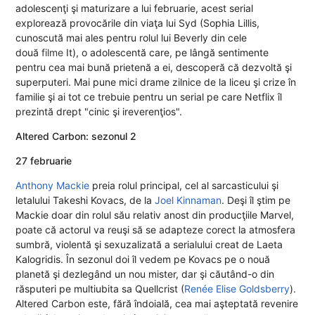
adolescenţi şi maturizare a lui februarie, acest serial
explorează provocările din viaţa lui Syd (Sophia Lillis,
cunoscută mai ales pentru rolul lui Beverly din cele
două
filme
It), o adolescentă care, pe lângă sentimente
pentru cea mai bună prietenă a ei, descoperă că dezvoltă şi
superputeri. Mai pune mici drame zilnice de la liceu şi crize în
familie şi ai tot ce trebuie pentru un serial pe care Netflix îl
prezintă drept "cinic şi ireverenţios".
Altered Carbon: sezonul 2
27 februarie
Anthony Macki
e
preia rolul principal, cel al sarcasticului şi
letalului Takeshi Kovacs, de la
Joel Kinnaman
. Deşi îl ştim pe
Mackie doar din rolul său relativ anost din producţiile Marvel,
poate că actorul va reuşi să se adapteze corect la atmosfera
sumbră, violentă şi sexuzalizată a serialului creat de Laeta
Kalogridis. În sezonul doi îl vedem pe Kovacs pe o nouă
planetă şi dezlegând un nou mister, dar şi căutând-o din
răsputeri pe multiubita sa Quellcrist (
Renée Elise Goldsberry
).
Altered Carbon este, fără îndoială, cea mai aşteptată revenire