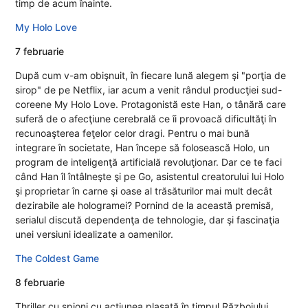
timp de acum înainte.
My Holo Love
7 februarie
După cum v-am obişnuit, în fiecare lună alegem şi "porţia de
sirop" de pe Netflix, iar acum a venit rândul producţiei sud-
coreene My Holo Love. Protagonistă este Han, o tânără care
suferă de o afecţiune cerebrală ce îi provoacă dificultăţi în
recunoaşterea feţelor celor dragi. Pentru o mai bună
integrare în societate, Han începe să folosească Holo, un
program de inteligenţă artificială revoluţionar. Dar ce te faci
când Han îl întâlneşte şi pe Go, asistentul creatorului lui Holo
şi proprietar în carne şi oase al trăsăturilor mai mult decât
dezirabile ale hologramei? Pornind de la această premisă,
serialul discută dependenţa de tehnologie, dar şi fascinaţia
unei versiuni idealizate a oamenilor.
The Coldest Game
8 februarie
Thriller cu spioni cu acţiunea plasată în timpul Războiului