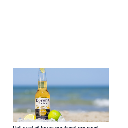
Unii cred că berea mexicană provoacă