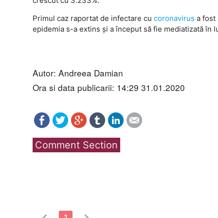
crescut cu 3.233%.
Primul caz raportat de infectare cu
coronavirus
a fost
epidemia s-a extins și a început să fie mediatizată în l
Autor: Andreea Damian
Ora si data publicarii: 14:29 31.01.2020
Comment Section
chevron_left
chevron_right
1