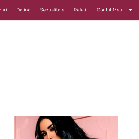
arrow_drop_down
buri
Dating
Sexualitate
Relatii
Contul Meu