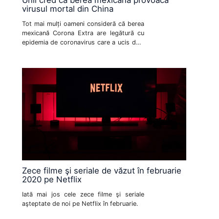
virusul mortal din China
Tot mai mulți oameni consideră că berea
mexicană Corona Extra are legătură cu
epidemia de coronavirus care a ucis deja
213 oameni în China.
Zece filme şi seriale de văzut în februarie
2020 pe Netflix
Iată mai jos cele zece filme şi seriale
aşteptate de noi pe Netflix în februarie.