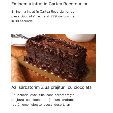
Eminem a intrat în Cartea Recordurilor
Eminem a intrat în Cartea Recordurilor cu
piesa „Godzilla” recitând 229 de cuvinte
în 30 secunde.
Azi sărbătorim Ziua prăjiturii cu ciocolată
27 ianuarie este ziua care sărbătorește
prăjitura cu ciocolată! Și cum probabil
toată lume iubește acest desert, aveți
nevoie și de o rețetă perfectă unei astfel