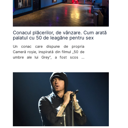
Conacul plăcerilor, de vânzare. Cum arată
palatul cu 50 de leagăne pentru sex
Un conac care dispune de propria
Cameră roșie, inspirată din filmul „50 de
umbre ale lui Grey”, a fost scos la
vânzare. Palatul plăcerilor vine și cu un
preț pe măsură de indecent: 2,23 de
milioane de lire sterline.