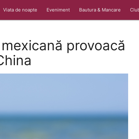
Viata de noapte
Eveniment
Bautura & Mancare
Clu
a mexicană provoacă
 China