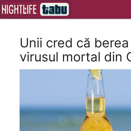
close
search
Unii cred că bere
virusul mortal din