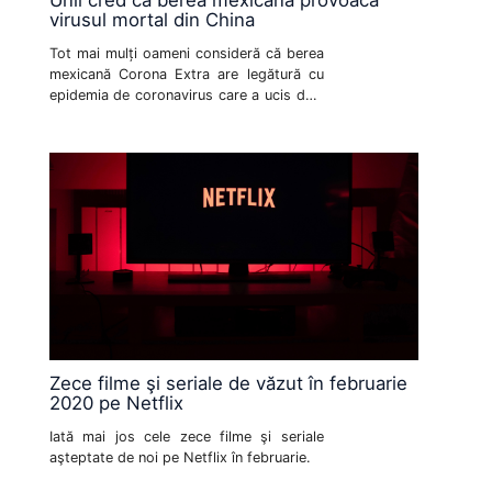
virusul mortal din China
Tot mai mulți oameni consideră că berea
mexicană Corona Extra are legătură cu
epidemia de coronavirus care a ucis deja
213 oameni în China.
Zece filme şi seriale de văzut în februarie
2020 pe Netflix
Iată mai jos cele zece filme şi seriale
aşteptate de noi pe Netflix în februarie.