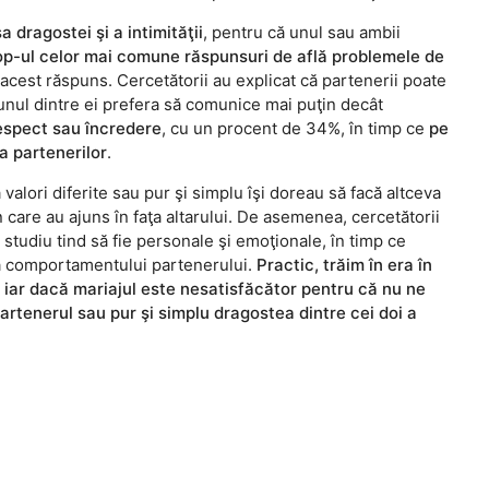
 dragostei şi a intimităţii
, pentru că unul sau ambii
top-ul celor mai comune răspunsuri de află problemele de
 acest răspuns. Cercetătorii au explicat că partenerii poate
unul dintre ei prefera să comunice mai puţin decât
respect sau încredere
, cu un procent de 34%, în timp ce
pe
a partenerilor
.
alori diferite sau pur şi simplu îşi doreau să facă altceva
n care au ajuns în faţa altarului. De asemenea, cercetătorii
 studiu tind să fie personale şi emoţionale, în timp ce
ază comportamentului partenerului.
Practic, trăim în era în
 iar dacă mariajul este nesatisfăcător pentru că nu ne
rtenerul sau pur şi simplu dragostea dintre cei doi a