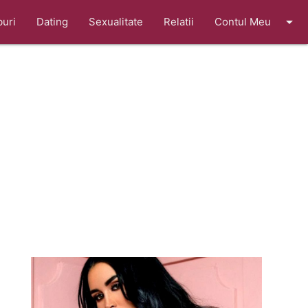
arrow_drop_down
buri
Dating
Sexualitate
Relatii
Contul Meu