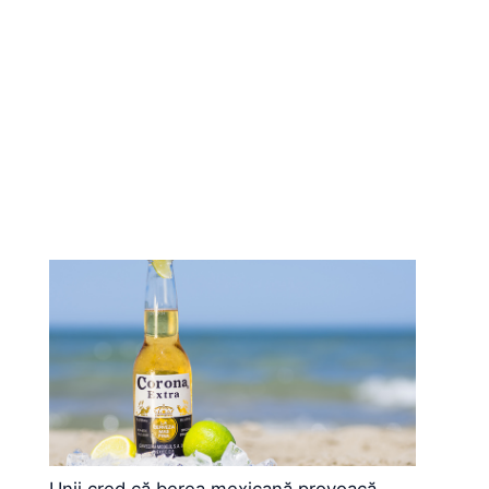
Unii cred că berea mexicană provoacă