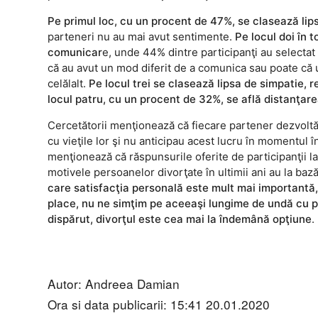
Pe primul loc, cu un procent de 47%, se clasează lipsa
parteneri nu au mai avut sentimente.
Pe locul doi în 
comunicar
e, unde 44% dintre participanţi au selectat
că au avut un mod diferit de a comunica sau poate că 
celălalt.
Pe locul trei se clasează lipsa de simpatie, 
locul patru, cu un procent de 32%, se află distanţare
Cercetătorii menţionează că fiecare partener dezvoltă v
cu vieţile lor şi nu anticipau acest lucru în momentul î
menţionează că răspunsurile oferite de participanţii la
motivele persoanelor divorţate în ultimii ani au la b
care satisfacţia personală este mult mai importantă,
place, nu ne simţim pe aceeaşi lungime de undă cu pa
dispărut, divorţul este cea mai la îndemână opţiune
.
Autor: Andreea Damian
Ora si data publicarii: 15:41 20.01.2020