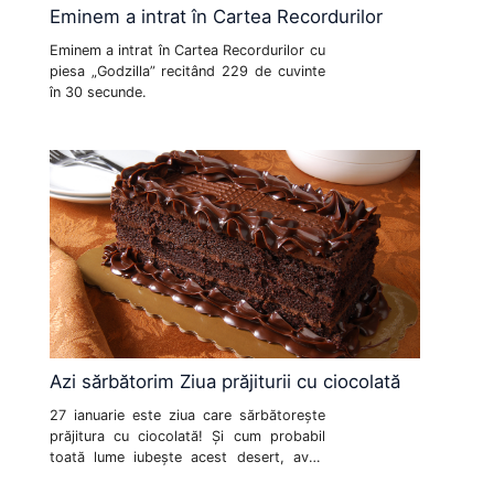
Eminem a intrat în Cartea Recordurilor
Eminem a intrat în Cartea Recordurilor cu
piesa „Godzilla” recitând 229 de cuvinte
în 30 secunde.
Azi sărbătorim Ziua prăjiturii cu ciocolată
27 ianuarie este ziua care sărbătorește
prăjitura cu ciocolată! Și cum probabil
toată lume iubește acest desert, aveți
nevoie și de o rețetă perfectă unei astfel