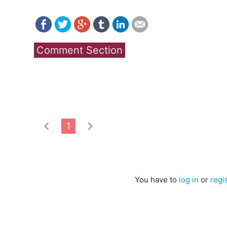
Comment Section
chevron_left
chevron_right
1
You have to
log in
or
regi