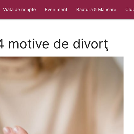
Viata de noapte
Eveniment
Bautura & Mancare
Clu
 motive de divorţ