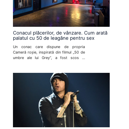
Conacul plăcerilor, de vânzare. Cum arată
palatul cu 50 de leagăne pentru sex
Un conac care dispune de propria
Cameră roșie, inspirată din filmul „50 de
umbre ale lui Grey”, a fost scos la
vânzare. Palatul plăcerilor vine și cu un
preț pe măsură de indecent: 2,23 de
milioane de lire sterline.